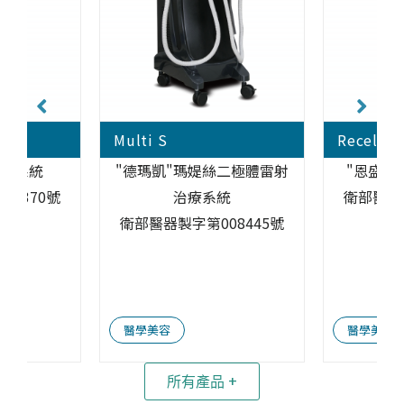
Multi S
Recell Ic
電波系統
"德瑪凱"瑪媞絲二極體雷射
"恩盛"
37370號
治療系統
衛部醫器製
衛部醫器製字第008445號
醫學美容
醫學美容
所有產品 +