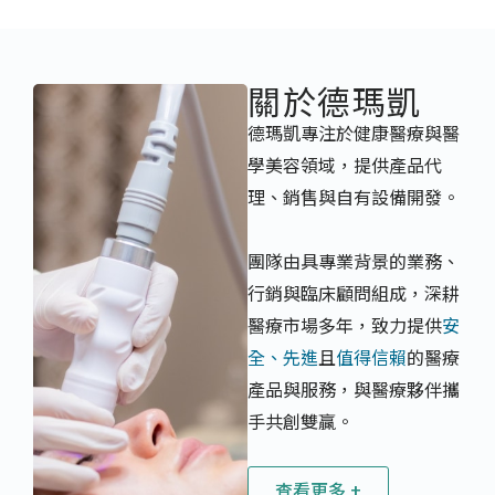
關於德瑪凱
德瑪凱專注於健康醫療與醫
學美容領域，提供產品代
理、銷售與自有設備開發。
團隊由具專業背景的業務、
行銷與臨床顧問組成，深耕
醫療市場多年，致力提供
安
全、先進
且
值得信賴
的醫療
產品與服務，與醫療夥伴攜
手共創雙贏。
查看更多 +